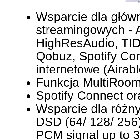
Wsparcie dla głó
streamingowych - 
HighResAudio, TI
Qobuz, Spotify Con
internetowe (Airabl
Funkcja MultiRoom
Spotify Connect or
Wsparcie dla różn
DSD (64/ 128/ 256)
PCM signal up to 3